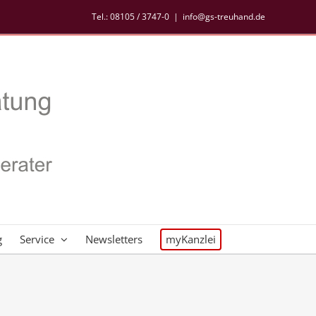
Tel.:
08105 / 3747-0
|
info@gs-treuhand.de
g
Service
Newsletters
myKanzlei