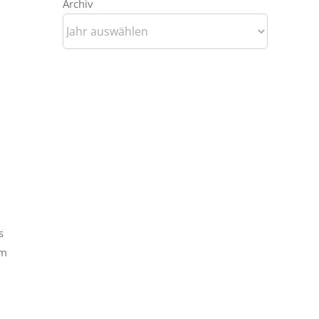
Archiv
s
hm