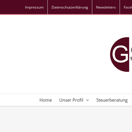
Skip
Impressum
Datenschutz­erklärung
Newsletters
Face
to
content
Home
Unser Profil
Steuerberatung