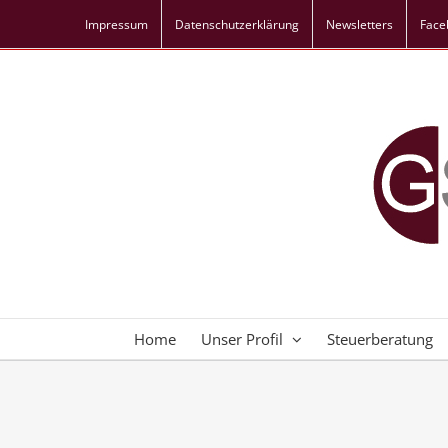
Skip
Impressum
Datenschutz­erklärung
Newsletters
Face
to
content
Home
Unser Profil
Steuerberatung