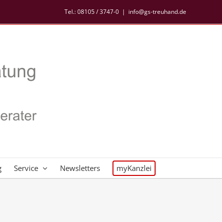
Tel.:
08105 / 3747-0
|
info@gs-treuhand.de
g
Service
Newsletters
myKanzlei