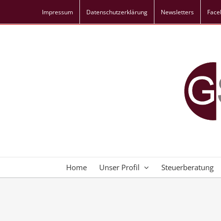
Skip
Impressum
Datenschutz­erklärung
Newsletters
Face
to
content
Home
Unser Profil
Steuerberatung