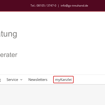
Tel.:
08105 / 3747-0
|
info@gs-treuhand.de
g
Service
Newsletters
myKanzlei