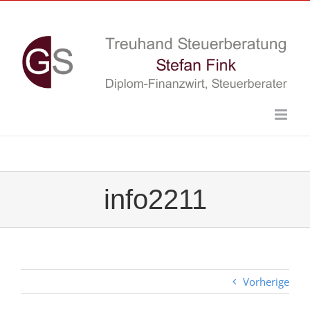
Skip
to
content
info2211
Vorherige