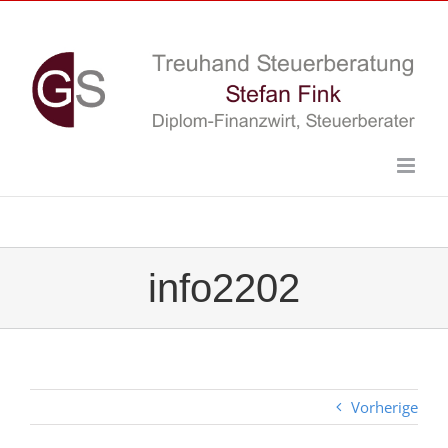
Skip
to
content
info2202
Vorherige