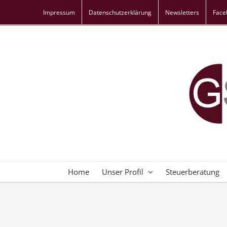
Skip
Impressum
Datenschutz­erklärung
Newsletters
Face
to
content
Home
Unser Profil
Steuerberatung