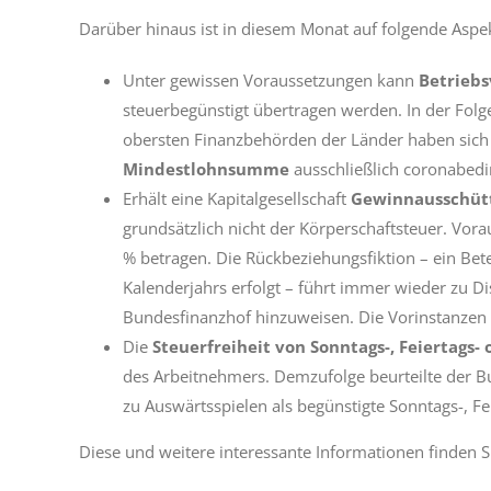
Darüber hinaus ist in diesem Monat auf folgende Aspe
Unter gewissen Voraussetzungen kann
Betriebs
steuerbegünstigt übertragen werden. In der Fo
obersten Finanzbehörden der Länder haben sich 
Mindestlohnsumme
ausschließlich coronabedi
Erhält eine Kapitalgesellschaft
Gewinnausschütt
grundsätzlich nicht der Körperschaftsteuer. Vora
% betragen. Die Rückbeziehungsfiktion – ein Bet
Kalenderjahrs erfolgt – führt immer wieder zu Di
Bundesfinanzhof hinzuweisen. Die Vorinstanzen h
Die
Steuerfreiheit von Sonntags-, Feiertags-
des Arbeitnehmers. Demzufolge beurteilte der B
zu Auswärtsspielen als begünstigte Sonntags-, Fe
Diese und weitere interessante Informationen finden Si