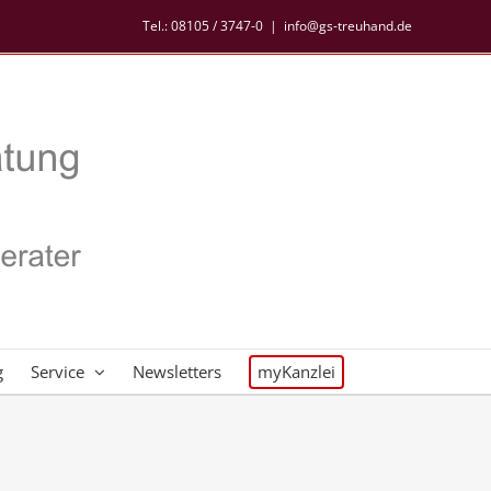
Tel.:
08105 / 3747-0
|
info@gs-treuhand.de
g
Service
Newsletters
myKanzlei