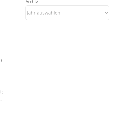
Archiv
0
it
s