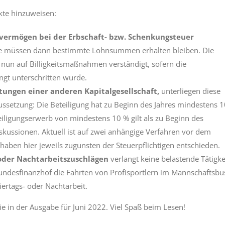
kte hinzuweisen:
vermögen bei der Erbschaft- bzw. Schenkungsteuer
lge müssen dann bestimmte Lohnsummen erhalten bleiben. Die
nun auf Billigkeitsmaßnahmen verständigt, sofern die
ngt unterschritten wurde.
ungen einer anderen Kapitalgesellschaft,
unterliegen diese
ussetzung: Die Beteiligung hat zu Beginn des Jahres mindestens 1
eiligungserwerb von mindestens 10 % gilt als zu Beginn des
skussionen. Aktuell ist auf zwei anhängige Verfahren vor dem
aben hier jeweils zugunsten der Steuerpflichtigen entschieden.
 oder Nachtarbeitszuschlägen
verlangt keine belastende Tätigke
undesfinanzhof die Fahrten von Profisportlern im Mannschaftsbu
iertags- oder Nachtarbeit.
e in der Ausgabe für Juni 2022. Viel Spaß beim Lesen!