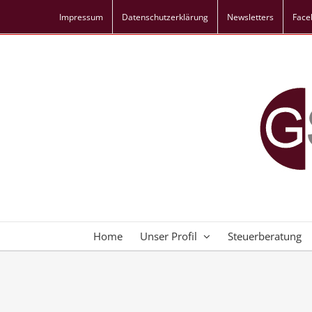
Skip
Impressum
Datenschutz­erklärung
Newsletters
Face
to
content
Home
Unser Profil
Steuerberatung