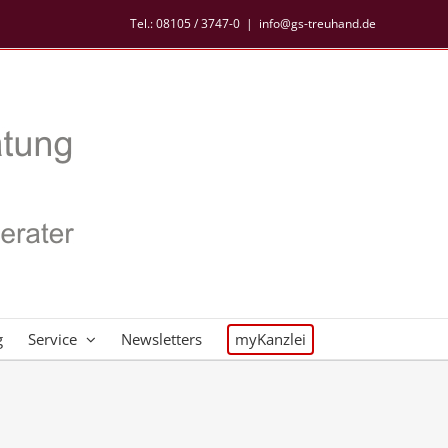
Tel.:
08105 / 3747-0
|
info@gs-treuhand.de
g
Service
Newsletters
myKanzlei