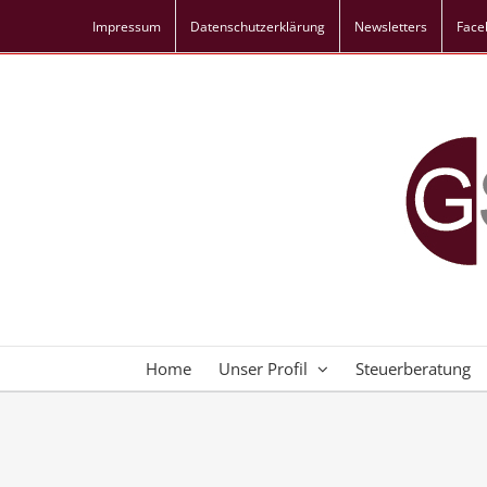
Skip
Impressum
Datenschutz­erklärung
Newsletters
Face
to
content
Home
Unser Profil
Steuerberatung