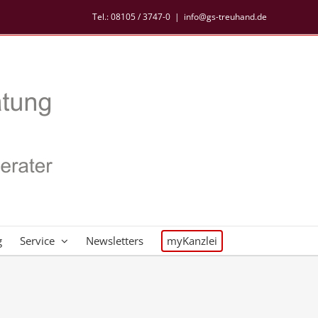
Tel.:
08105 / 3747-0
|
info@gs-treuhand.de
g
Service
Newsletters
myKanzlei